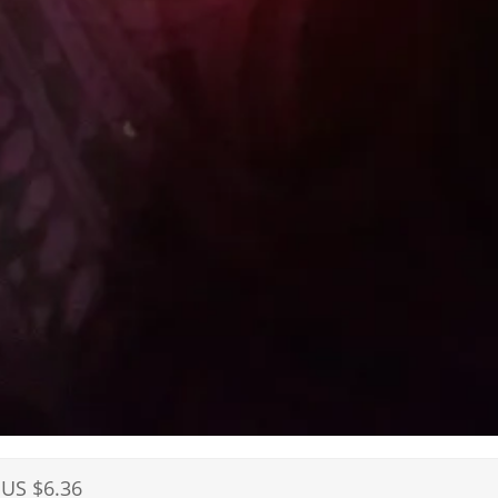
US $6.36