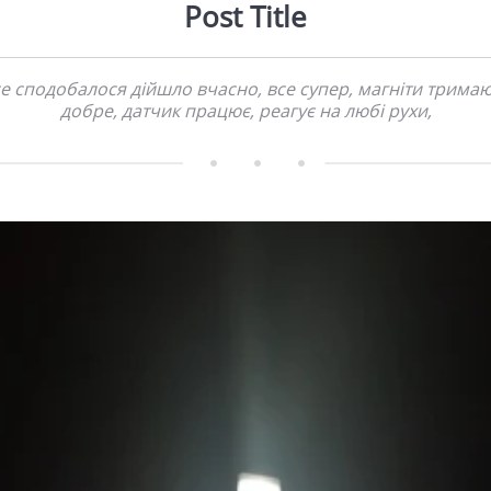
Post Title
е сподобалося дійшло вчасно, все супер, магніти трима
добре, датчик працює, реагує на любі рухи,