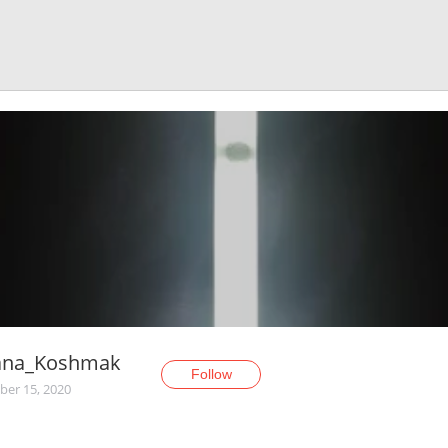
iana_Koshmak
Follow
er 15, 2020