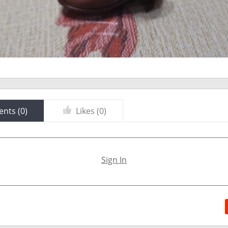
nts (
0
)
Likes (
0
)
Sign In