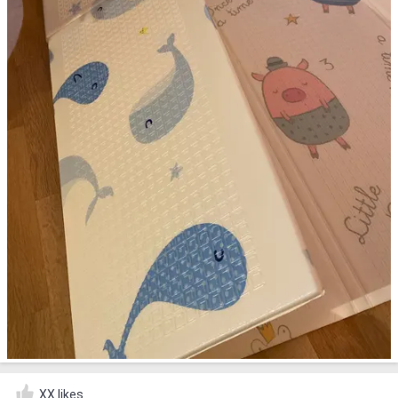
XX likes