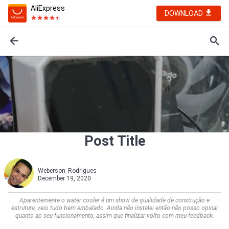
AliExpress
DOWNLOAD
Post Title
Weberson_Rodrigues
December 19, 2020
Aparentemente o water cooler é um show de qualidade de construção e
estrutura, veio tudo bem embalado. Ainda não instalei então não posso opinar
quanto ao seu funcionamento, assim que finalizar volto com meu feedback.