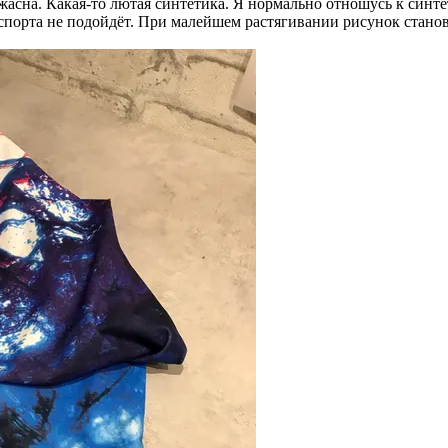
жасна. Какая-то лютая синтетика. Я нормально отношусь к синтет
я спорта не подойдёт. При малейшем растягивании рисунок стан