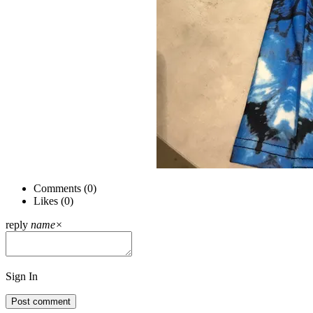
Comments (
0
)
Likes (
0
)
reply
name
×
Sign In
Post comment