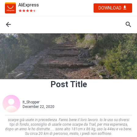
AliExpress
DOWNLOAD
Post Title
It_Shopper
December 22, 2020
scarpe già usate in precedenza. Fanno bene il loro lavoro. Io le uso su diversi
tipi di fondo, sconsiglio di usarle come scarpe da Trail, per mia esperienza,
dopo un anno le ho distrutte..... sono alto 181cm x 86 kg, uso la 44eu e va bene.
Su circa 20 km di percorso, misto, i piedi non soffrono.