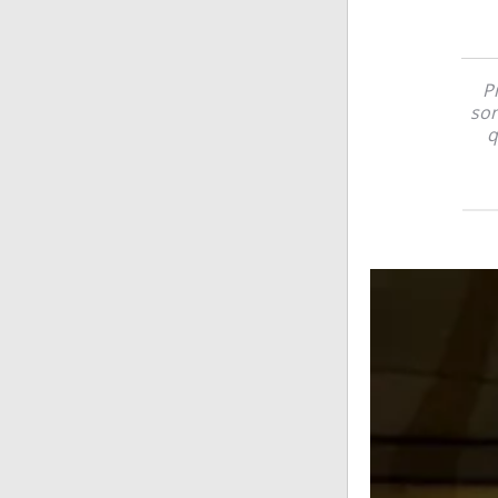
P
son
q