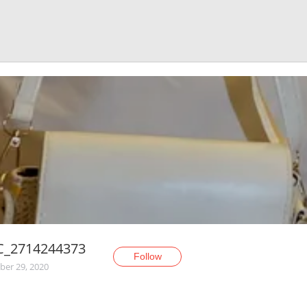
C_2714244373
Follow
er 29, 2020