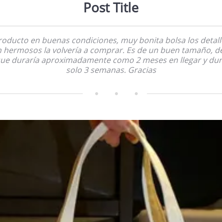
Post Title
roducto en buenas condiciones, muy bonita bolsa los detall
 hermosos la volvería a comprar. Es de un buen tamaño, d
ue duraría aproximadamente como 2 meses en llegar y du
solo 3 semanas. Gracias