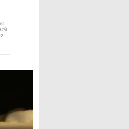
es
ecía
ro