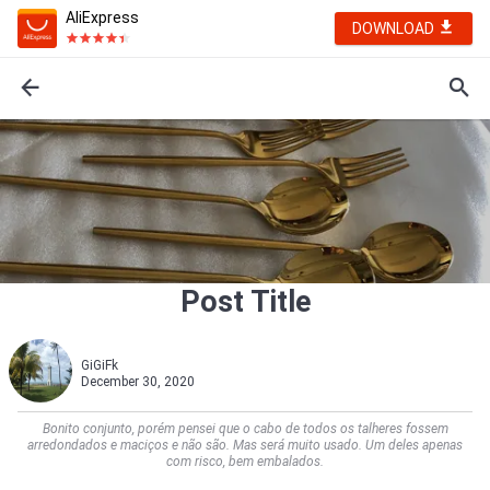
AliExpress
DOWNLOAD
Post Title
GiGiFk
December 30, 2020
Bonito conjunto, porém pensei que o cabo de todos os talheres fossem
arredondados e maciços e não são. Mas será muito usado. Um deles apenas
com risco, bem embalados.