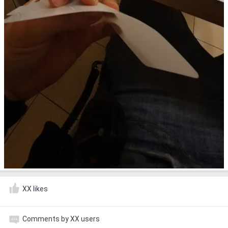
XX likes
Comments by XX users