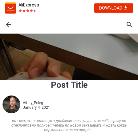
AliExpress
DOWNLOAD
Post Title
Vitaly_Poleg
January 4, 2021
вот скотство полное,это долбаная клеенка для стекла!!!не разу не
стекло!!!говно полное!!!теперь по новой заказывать и ждать когда
нормальное стекло придёт...