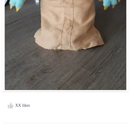
XX likes