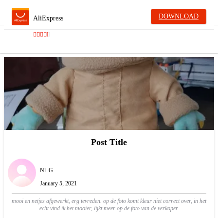
DOWNLOAD
AliExpress
Post Title
Nl_G
January 5, 2021
mooi en netjes afgewerkt, erg tevreden. op de foto komt kleur niet correct over, in het
echt vind ik het mooier, lijkt meer op de foto van de verkoper.