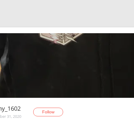
ny_1602
Follow
er 31, 2020