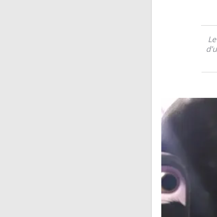
Le
d’u