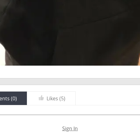
nts (
0
)
Likes (
5
)
Sign In