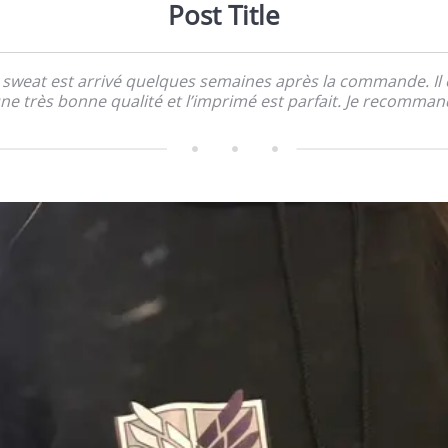
Post Title
 sweat est arrivé quelques semaines après la commande. Il 
ne très bonne qualité et l’imprimé est parfait. Je recomman