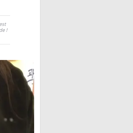
est
de !