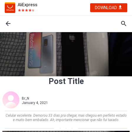
AliExpress
DOWNLOAD
Post Title
Br_N
January 4, 2021
Celular excelente. Demorou 33 dias pra chegar, mas chegou em perfeito estado
e muito bem embalado. Ah, importante mencionar que não fui taxado.