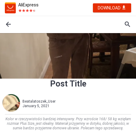
AliExpress
DOWNLOAD
Post Title
Beatalatoszek_User
January 5, 2021
Kolor w rzeczywistości bardziej intensywny. Przy wzroście 168/ 58 kg wzięłam
rozmiar Plus Size, jest idealny. Materiał przyjemny w dotyku, dobrej jakości, w
sumie bardzo przyjemne domowe ubranie. Polecam tego sprzedawcę.