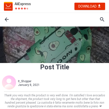
AliExpress
DOWNLOAD
Post Title
It_Shopper
January 8, 2021
Thank you very much the product is very well done. I'm satisfied I love avocados
. the shipment, the product took very long to get here but other than that
hundred percent pleased. La custodia è fatta veramente molto bene la foto non
rende giustizia la spedizione è stata eterna ma sono soddisfatta a pieno ❤    