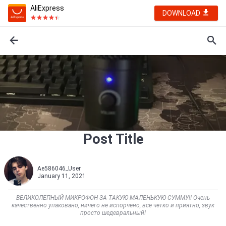
AliExpress
DOWNLOAD
Post Title
Ae586046_User
January 11, 2021
ВЕЛИКОЛЕПНЫЙ МИКРОФОН ЗА ТАКУЮ МАЛЕНЬКУЮ СУММУ!! Очень
качественно упаковано, ничего не испорчено, все четко и приятно, звук
просто шедевральный!