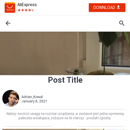
AliExpress
DOWNLOAD
Post Title
Adrian_Kowal
January 8, 2021
Należy zwrócić uwagę na rozmiar urządzenia, w zestawie jest jedna wymienną
pałeczka wsiakajaca, zobacze na ile starczy - produkt zgodny.