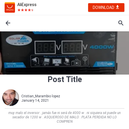
AliExpress
DOWNLOAD
Post Title
Cristian_Marambio lopez
January 14, 2021
muy malo el inversor . jamás fue ni será de 4000 w . ni siquiera sé puede un
secador de 1200 w . ASQUEROSO DE MALO . PLATA PERDIDA NO LO
COMPREN