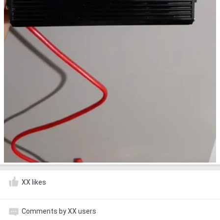
XX likes
Comments by XX users