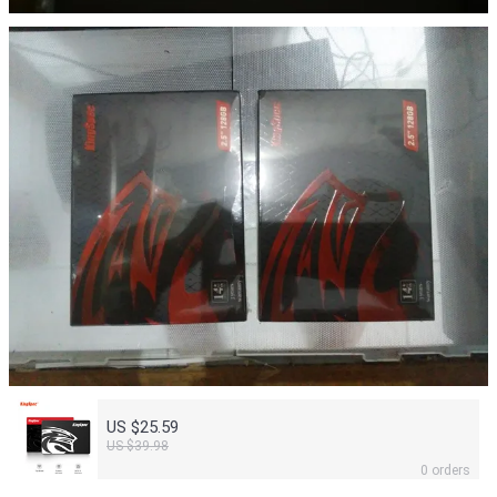
US $25.59
US $39.98
0 orders