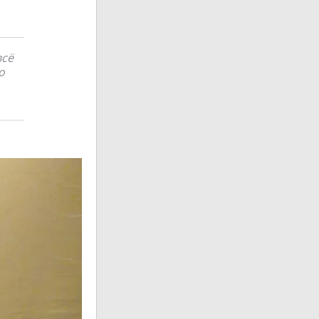
всё
о