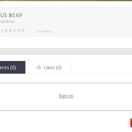
US $0.69
US $1.61
0
0 orders
nts (
0
)
Likes (
0
)
Sign In