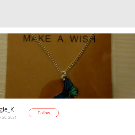
gle_K
Follow
y 20, 2021