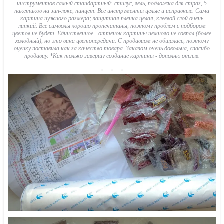
инструментов самый стандартный: стилус, гель, подложка для страз, 5
пакетиков на зип-локе, пинцет. Все инструменты целые и исправные. Сама
картина нужного размера; защитная пленка целая, клеевой слой очень
липкий. Все символы хорошо пропечатаны, поэтому проблем с подбором
цветов не будет. Единственное - оттенок картины немного не совпал (более
холодный), но это вина цветопередачи. С продавцом не общалась, поэтому
оценку поставила как за качество товара. Заказом очень довольна, спасибо
продавцу. *Как только завершу создание картины - дополню отзыв.