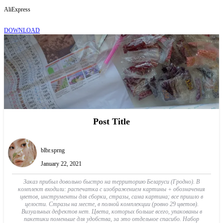
AliExpress
DOWNLOAD
Post Title
blbr.sprng
January 22, 2021
Заказ прибыл довольно быстро на территорию Беларуси (Гродно). В
комплект входили: распечатка с изображением картины + обозначения
цветов, инструменты для сборки, стразы, сама картина; все пришло в
целости. Стразы на месте, в полной комплекции (ровно 29 цветов).
Визуальных дефектов нет. Цвета, которых больше всего, упакованы в
пакетики поменьше для удобства, за это отдельное спасибо. Набор