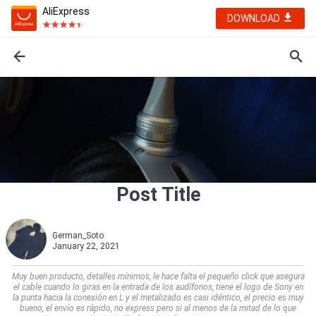
AliExpress
DOWNLOAD
Post Title
German_Soto
January 22, 2021
Muy buen producto, detalles mínimos, le hace falta el pequeño click que asegura
el cable cuando lo giras en la entrada de los audífonos, tiene el logo de Sony en
la punta hacia la conexión en L y el metalizado es casi idéntico, el precio es muy
bueno, el envío es rápido, no express pero si al menos de la mitad de lo que