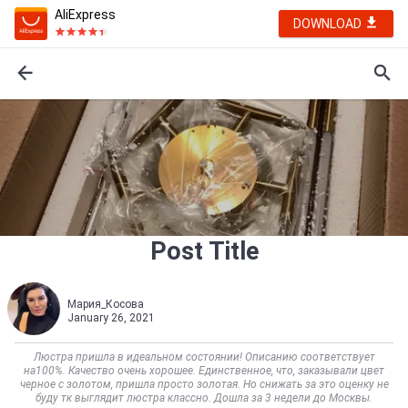
AliExpress
DOWNLOAD
Post Title
Мария_Косова
January 26, 2021
Люстра пришла в идеальном состоянии! Описанию соответствует
на100%. Качество очень хорошее. Единственное, что, заказывали цвет
черное с золотом, пришла просто золотая. Но снижать за это оценку не
буду тк выглядит люстра классно. Дошла за 3 недели до Москвы.