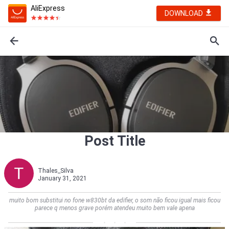
AliExpress
DOWNLOAD
Post Title
Thales_Silva
January 31, 2021
muito bom substitui no fone w830bt da edifier, o som não ficou igual mais ficou
parece q menos grave porém atendeu muito bem vale apena