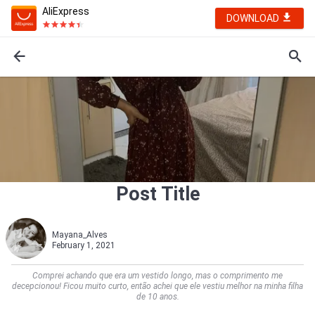
AliExpress
DOWNLOAD
Post Title
Mayana_Alves
February 1, 2021
Comprei achando que era um vestido longo, mas o comprimento me
decepcionou! Ficou muito curto, então achei que ele vestiu melhor na minha filha
de 10 anos.