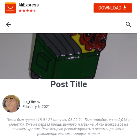
AliExpress
DOWNLOAD
Post Title
Ilia_Efimov
February 6, 2021
Заказ был сделан 18.01.21 получен 06.02.21. Был приобретен за 0,01$ и
монетки. Уже не первая брошь данного магазина. И как всегда всё на
высшем уровне. Рекомендую рекомендовать в рекомендациях в
рекомендательном порядке. ⭐⭐⭐⭐⭐