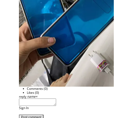
Comments (
0
)
Likes (
0
)
reply
name
×
Sign In
Post comment