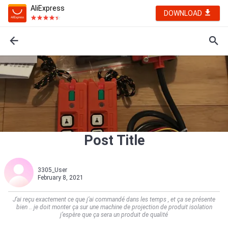
AliExpress
DOWNLOAD
Post Title
3305_User
February 8, 2021
J’ai reçu exactement ce que j’ai commandé dans les temps , et ça se présente
bien .. je doit monter ça sur une machine de projection de produit isolation
j’espère que ça sera un produit de qualité