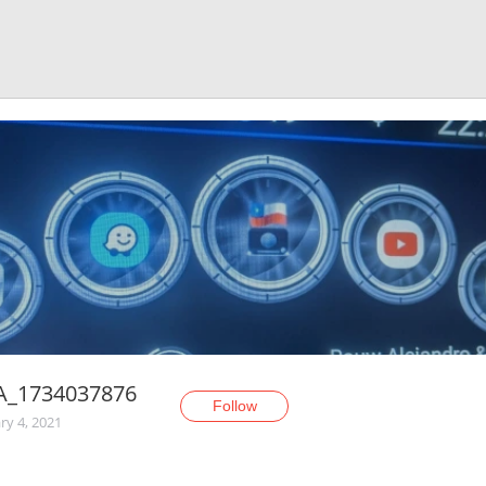
A_1734037876
Follow
ry 4, 2021