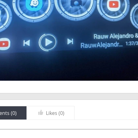
nts (
0
)
Likes (
0
)