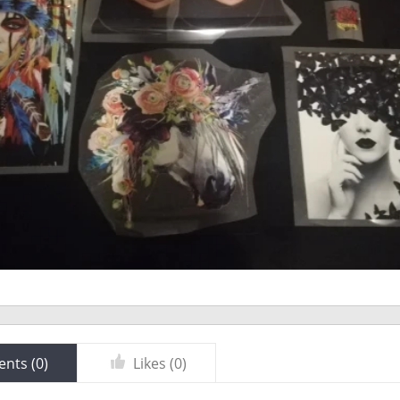
nts (
0
)
Likes (
0
)