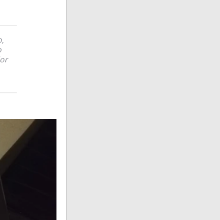
o,
o
dor