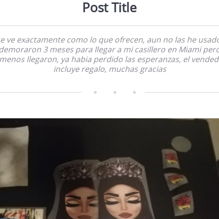
Post Title
e ve exactamente como lo que ofrecen, aun no las he usad
demoraron 3 meses para llegar a mi casillero en Miami per
menos llegaron, ya habia perdido las esperanzas, el vende
incluye regalo, muchas gracias