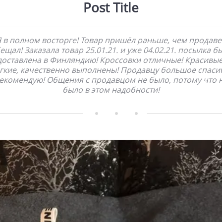
Post Title
Я в полном восторге! Товар пришёл раньше, чем продаве
ещал! Заказала товар 25.01.21. и уже 04.02.21. посылка б
доставлена в Финляндию! Кроссовки отличные! Красивые
гкие, качественно выполнены! Продавцу большое спаси
екомендую! Общения с продавцом не было, потому что 
было в этом надобности!