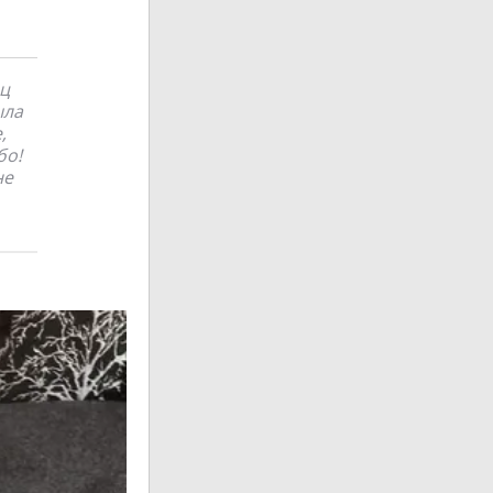
ц
ыла
,
бо!
не