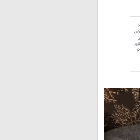
об
лё
Р