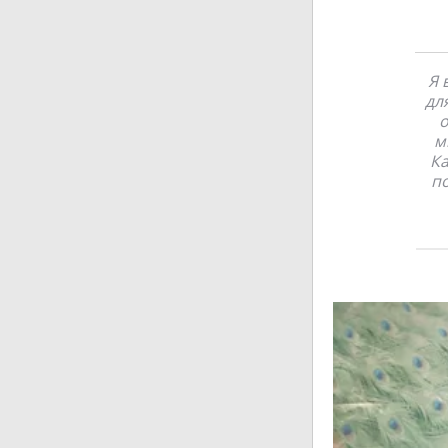
Я 
дл
о
м
Ка
по