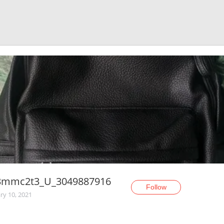
3mmc2t3_U_3049887916
Follow
ry 10, 2021