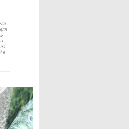
ала
для
нь
о.
шла
Я в