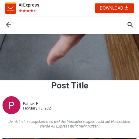
AliExpress
DOWNLOAD
Post Title
Patrick_H.
February 15, 2021
Der Art ist nie angekommen und der Verkäufer reagiert nicht auf Nachrichten.
Werde Ali Express nicht mehr nutzen.