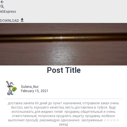
AliExpress
DOWNLOAD
Post Title
Gulena_Nur
February 15, 2021
доставка заняла 66 дней до пункт назначения, отправили заказ очень
быстро, кисть хорошего качества, кисть доставлена в тубусе. буду
использовать для жидких гелей. продавец общительный и очень
ответственный, попросила продлить защиту, продавец любезно
выполнил просьбу. рекомендую однозначно. заслуженные ☆☆☆☆☆
звёзд