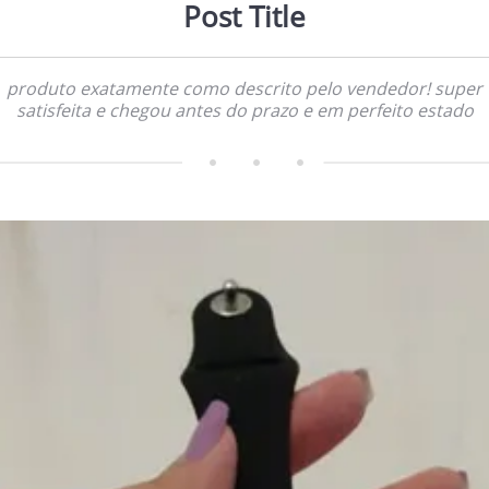
Post Title
produto exatamente como descrito pelo vendedor! super
satisfeita e chegou antes do prazo e em perfeito estado