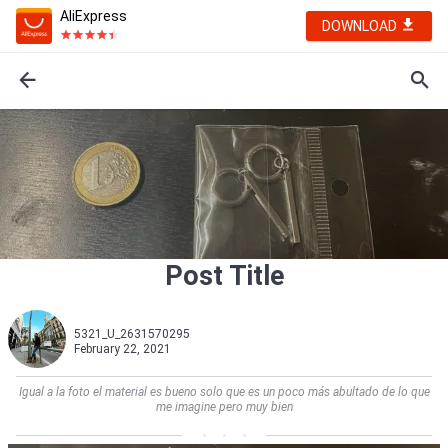
AliExpress
DOWNLOAD
Post Title
5321_U_2631570295
February 22, 2021
Igual a la foto el material es bueno solo que es un poco más abultado de lo que
me imagine pero muy bien