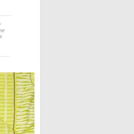
y
me
a