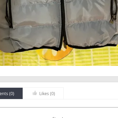
nts (
0
)
Likes (
0
)