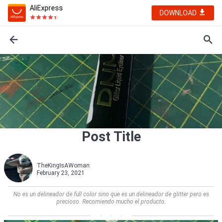
AliExpress
DOWNLOAD
Post Title
TheKingIsAWoman
February 23, 2021
No es un delineador de full color sino que es un delineador de glitter pero es
precioso. Recomiendo mucho el producto.