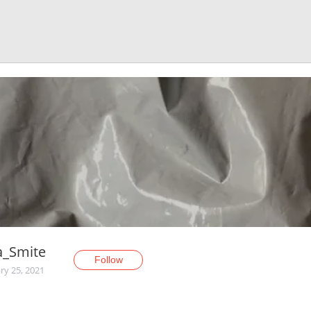
a_Smite
Follow
ry 25, 2021