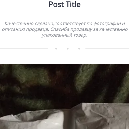
Post Title
Качественно сделано,соответствует по фотографии и
описанию продавца. Спасиба продавцу за качественно
упакованный товар.