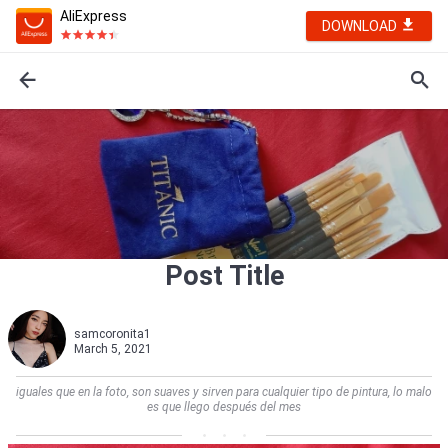
AliExpress
DOWNLOAD
Post Title
samcoronita1
March 5, 2021
iguales que en la foto, son suaves y sirven para cualquier tipo de pintura, lo malo
es que llego después del mes