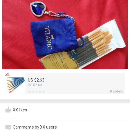
US $2.63
US $2.63
0 orders
XX likes
Comments by XX users