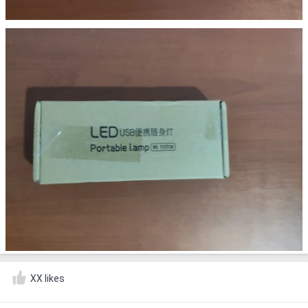
XX likes