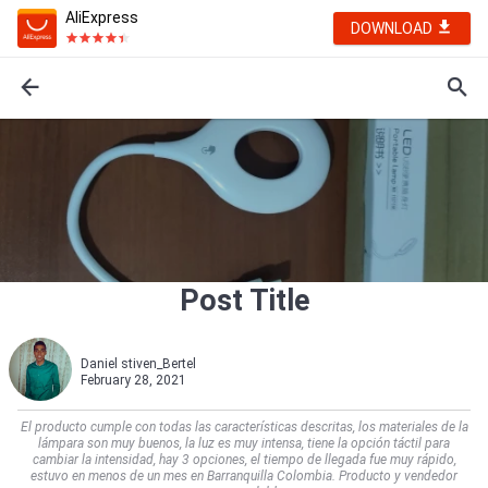
AliExpress
DOWNLOAD
Post Title
Daniel stiven_Bertel
February 28, 2021
El producto cumple con todas las características descritas, los materiales de la
lámpara son muy buenos, la luz es muy intensa, tiene la opción táctil para
cambiar la intensidad, hay 3 opciones, el tiempo de llegada fue muy rápido,
estuvo en menos de un mes en Barranquilla Colombia. Producto y vendedor