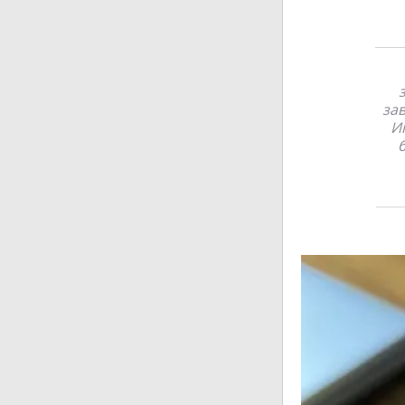
зав
И
б