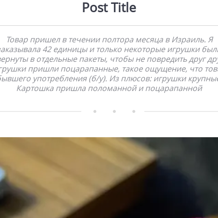
Post Title
Товар пришел в течении полтора месяца в Израиль. Я
заказывала 42 единицы и только некоторые игрушки был
ернуты в отдельные пакеты, чтобы не повредить друг др
грушки пришли поцарапанные, такое ощущение, что тов
ывшего употребления (б/у). Из плюсов: игрушки крупны
Картошка пришла поломанной и поцарапанной