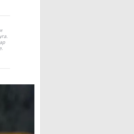
и
уга.
ар
е.