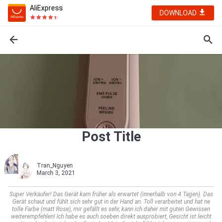
AliExpress
DOWNLOAD
Post Title
Tran_Nguyen
March 3, 2021
Super Verkäufer! Das Gerät kam früher als erwartet (innerhalb von 4 Tagen). Das
Gerät schaut und fühlt sich sehr gut in der Hand an. Toll verarbeitet und hat ne
tolle Farbe (matt Rose), mir gefällt es sehr, kann ich daher mit guten Gewissen
weiterempfehlen! Ich habe es auch soeben direkt ausprobiert, Gesicht ist leicht