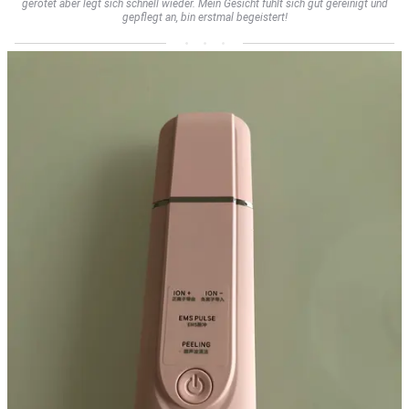
gerötet aber legt sich schnell wieder. Mein Gesicht fühlt sich gut gereinigt und
gepflegt an, bin erstmal begeistert!