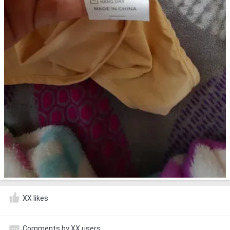
XX likes
Comments by XX users