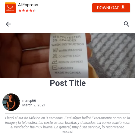
AliExpress
DOWNLOAD
Post Title
nenep66
March 9, 2021
Llegó al sur de México en 3 semanas. Está súper bello! Exactamente como en la
imagen, la tela estira, las costuras son bonitas y delicadas. La comunicación con
el vendedor fue muy buena! En general, muy buen servicio, lo recomiendo
mucho!