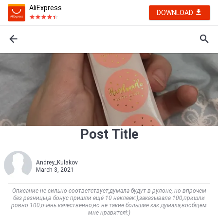
AliExpress
DOWNLOAD
Post Title
Andrey_Kulakov
March 3, 2021
Описание не сильно соответствует,думала будут в рулоне, но впрочем
без разницы,в бонус пришли ещё 10 наклеек:),заказывала 100,пришли
ровно 100,очень качественно,но не такие большие как думала,вообщем
мне нравится!:)