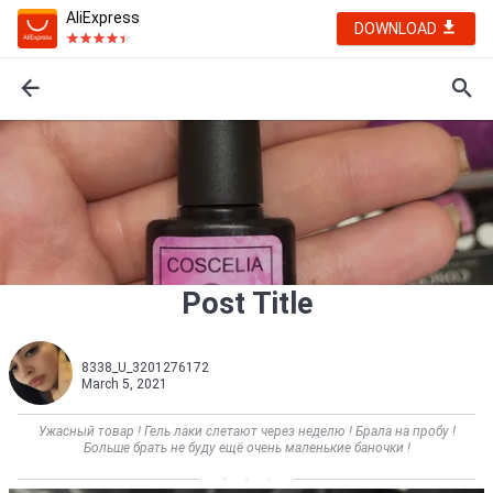
AliExpress
DOWNLOAD
Post Title
8338_U_3201276172
March 5, 2021
Ужасный товар ! Гель лаки слетают через неделю ! Брала на пробу !
Больше брать не буду ещё очень маленькие баночки !