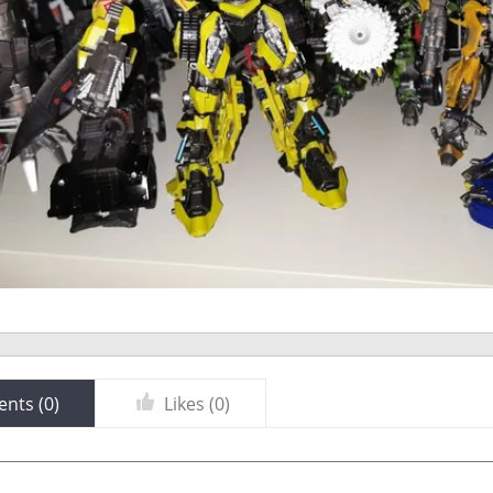
nts (
0
)
Likes (
0
)