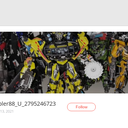
pler88_U_2795246723
Follow
13, 2021