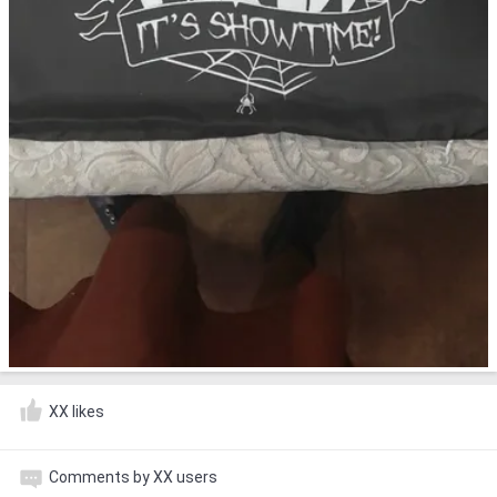
XX likes
Comments by XX users