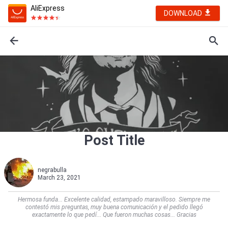
AliExpress
DOWNLOAD
Post Title
negrabulla
March 23, 2021
Hermosa funda... Excelente calidad, estampado maravilloso. Siempre me
contestó mis preguntas, muy buena comunicación y el pedido llegó
exactamente lo que pedí... Que fueron muchas cosas... Gracias