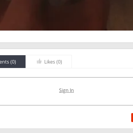
nts (
0
)
Likes (
0
)
Sign In