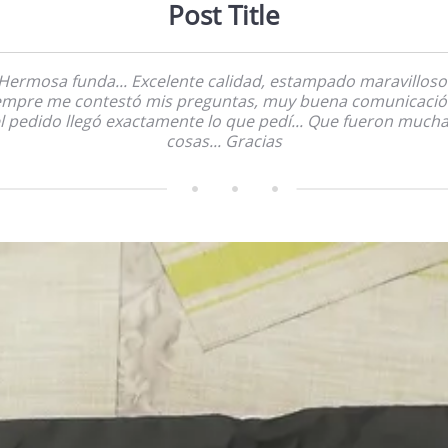
Post Title
Hermosa funda... Excelente calidad, estampado maravilloso
empre me contestó mis preguntas, muy buena comunicació
l pedido llegó exactamente lo que pedí... Que fueron much
cosas... Gracias