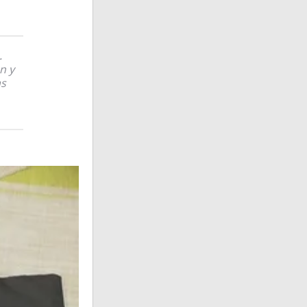
.
n y
as