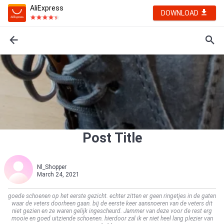
AliExpress
DOWNLOAD
Post Title
Nl_Shopper
March 24, 2021
goede schoenen op het eerste gezicht. echter zitten er geen ringetjes in de gaten
waar de veters doorheen gaan. bij de eerste keer aansnoeren van de veters dit
niet gezien en ze waren gelijk ingescheurd. Jammer van deze voor de rest erg
mooie en goed uitziende schoenen. hierdoor zal ik er niet heel lang plezier van