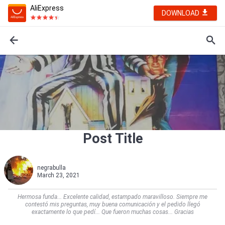
AliExpress
DOWNLOAD
Post Title
negrabulla
March 23, 2021
Hermosa funda... Excelente calidad, estampado maravilloso. Siempre me
contestó mis preguntas, muy buena comunicación y el pedido llegó
exactamente lo que pedí... Que fueron muchas cosas... Gracias